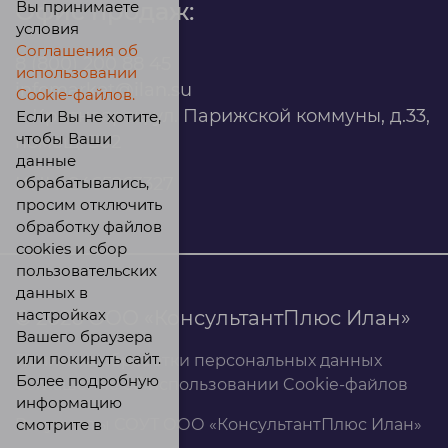
Вы принимаете
Офис продаж:
условия
Соглашения об
8 (800) 200 88 45
использовании
infomarket@ilan.su
Cookie-файлов.
г. Красноярск, ул. Парижской коммуны, д.33,
Если Вы не хотите,
чтобы Ваши
помещ. 302
данные
обрабатывались,
ИНН: 2465263327
просим отключить
обработку файлов
cookies и сбор
пользовательских
данных в
настройках
© 2026 ООО «КонсультантПлюс Илан»
Вашего браузера
или покинуть сайт.
Политика обработки персональных данных
Более подробную
Соглашение об использовании Cookie-файлов
информацию
смотрите в
Результаты СОУТ ООО «КонсультантПлюс Илан»