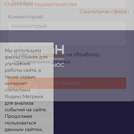
Навигация по записям
Квота при трудоустройстве
Социальная сфера
Комментарий
Мы используем
Я даю
свое согласие
на обработку
файлы cookies для
персональных данных
улучшения
работы сайта, а
также сервис
интернет-
статистики
Яндекс.Метрика
для анализа
Контакты
событий на сайте.
Продолжая
Вакансии
пользоваться
данным сайтом,