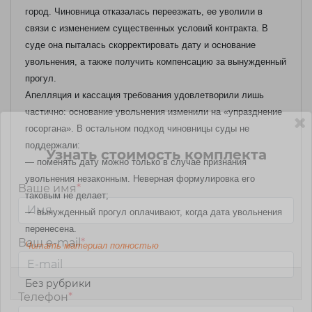
город. Чиновница отказалась переезжать, ее уволили в
связи с изменением существенных условий контракта. В
суде она пыталась скорректировать дату и основание
увольнения, а также получить компенсацию за вынужденный
прогул.
Апелляция и кассация требования удовлетворили лишь
частично: основание увольнения изменили на «упразднение
госоргана». В остальном подход чиновницы суды не
поддержали:
Узнать стоимость комплекта
— поменять дату можно только в случае признания
увольнения незаконным. Неверная формулировка его
Ваше имя
*
таковым не делает;
— вынужденный прогул оплачивают, когда дата увольнения
перенесена.
Ваш e-mail
*
Читать материал полностью
Без рубрики
Телефон
*