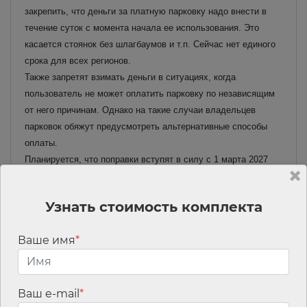
закрепить, что деньги за платную парковку надо внести в
течение суток с момента начала ее использования. Это
касается стоянок без шлагбаумов и т.п. Сейчас нет единого
срока для всех регионов.
Также запретят взимать деньги в ситуациях, когда
пользователь не может оплатить парковку по независящим
от него причинам. Однако на такие случаи владельцев
парковок
обяжут предусмотреть альтернативные способы
оплаты.
Планируется, что поправки вступят в силу с 1 марта 2027
года. Их публичное обсуждение завершат 26 июня.
Читать материал полностью
Узнать стоимость комплекта
Не облагаются налогом легковые автомобили,
оборудованные для инвалидов или полученные через
Ваше имя
*
органы соцзащиты
Для легковых автомобилей с мощностью двигателя до 100
л. с. (до 73,55 кВт), которые приобретены через органы
Ваш e-mail
*
соцзащиты населения, а также специально оборудованных