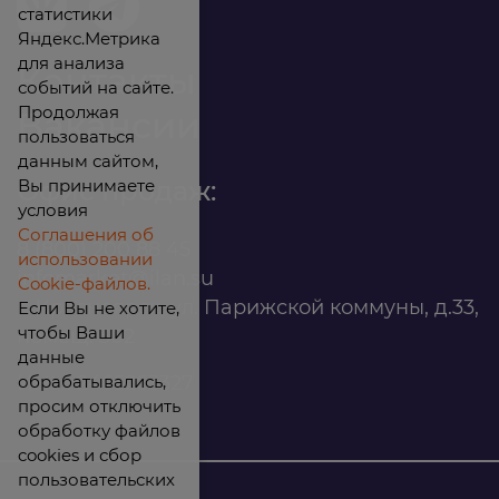
статистики
Яндекс.Метрика
для анализа
Контакты
событий на сайте.
Продолжая
Вакансии
пользоваться
данным сайтом,
Вы принимаете
Офис продаж:
условия
Соглашения об
8 (800) 200 88 45
использовании
infomarket@ilan.su
Cookie-файлов.
г. Красноярск, ул. Парижской коммуны, д.33,
Если Вы не хотите,
чтобы Ваши
помещ. 302
данные
обрабатывались,
ИНН: 2465263327
просим отключить
обработку файлов
cookies и сбор
пользовательских