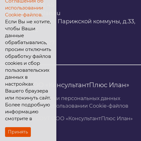
Соглашения об
8 (800) 200 88 45
использовании
infomarket@ilan.su
Cookie-файлов.
г. Красноярск, ул. Парижской коммуны, д.33,
Если Вы не хотите,
чтобы Ваши
помещ. 302
данные
обрабатывались,
ИНН: 2465263327
просим отключить
обработку файлов
cookies и сбор
пользовательских
данных в
настройках
© 2026 ООО «КонсультантПлюс Илан»
Вашего браузера
или покинуть сайт.
Политика обработки персональных данных
Более подробную
Соглашение об использовании Cookie-файлов
информацию
смотрите в
Результаты СОУТ ООО «КонсультантПлюс Илан»
Принять