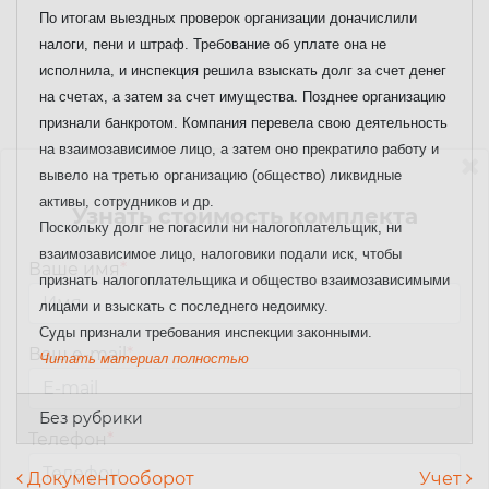
По итогам выездных проверок организации доначислили
налоги, пени и штраф. Требование об уплате она не
исполнила, и инспекция решила взыскать долг за счет денег
на счетах, а затем за счет имущества. Позднее организацию
признали банкротом. Компания перевела свою деятельность
на взаимозависимое лицо, а затем оно прекратило работу и
вывело на третью организацию (общество) ликвидные
активы, сотрудников и др.
Узнать стоимость комплекта
Поскольку долг не погасили ни налогоплательщик, ни
взаимозависимое лицо, налоговики подали иск, чтобы
Ваше имя
*
признать налогоплательщика и общество взаимозависимыми
лицами и взыскать с последнего недоимку.
Суды признали требования инспекции законными.
Ваш e-mail
*
Читать материал полностью
Без рубрики
Телефон
*
Навигация по записям
Документооборот
Учет