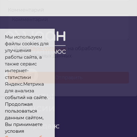
Комментарий
Мы используем
файлы cookies для
Я даю
свое согласие
на обработку
улучшения
персональных данных
работы сайта, а
также сервис
интернет-
статистики
Яндекс.Метрика
для анализа
Контакты
событий на сайте.
Продолжая
Вакансии
пользоваться
данным сайтом,
Вы принимаете
Офис продаж:
условия