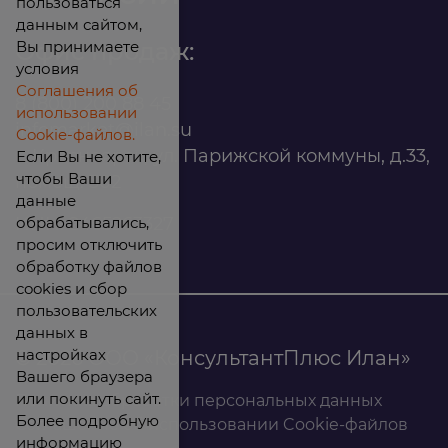
пользоваться
данным сайтом,
Вы принимаете
Офис продаж:
условия
Соглашения об
8 (800) 200 88 45
использовании
infomarket@ilan.su
Cookie-файлов.
г. Красноярск, ул. Парижской коммуны, д.33,
Если Вы не хотите,
чтобы Ваши
помещ. 302
данные
обрабатывались,
ИНН: 2465263327
просим отключить
обработку файлов
cookies и сбор
пользовательских
данных в
настройках
© 2026 ООО «КонсультантПлюс Илан»
Вашего браузера
или покинуть сайт.
Политика обработки персональных данных
Более подробную
Соглашение об использовании Cookie-файлов
информацию