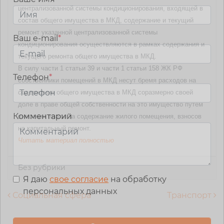
централизованной системы кондиционирования, входящей в
состав общего имущества в МКД, содержание и текущий
ремонт указанной централизованной системы
Ваш e-mail
*
кондиционирования осуществляются в рамках содержания и
текущего ремонта общего имущества в МКД.
В силу части 1 статьи 39 и части 1 статьи 158 ЖК РФ
Телефон
*
собственники помещений в МКД несут бремя расходов на
содержание общего имущества в МКД соразмерно своей
доле в праве общей собственности на это имущество путем
Комментарий
внесения платы за содержание жилого помещения, взносов
на капитальный ремонт.
Читать материал полностью
Без рубрики
Я даю
свое согласие
на обработку
персональных данных
Навигация по записям
Социальная сфера
Транспорт