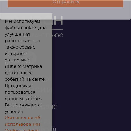
Мы используем
файлы cookies для
улучшения
работы сайта, а
также сервис
интернет-
статистики
Яндекс.Метрика
для анализа
Контакты
событий на сайте.
Продолжая
Вакансии
пользоваться
данным сайтом,
Вы принимаете
Офис продаж:
условия
Соглашения об
8 (800) 200 88 45
использовании
infomarket@ilan.su
Cookie-файлов.