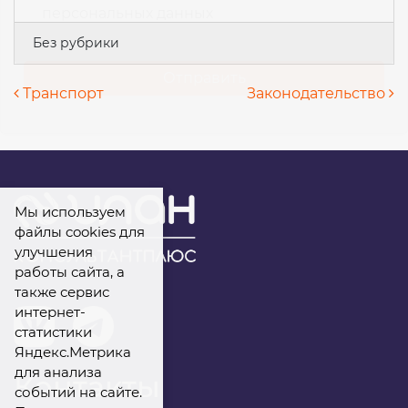
персональных данных
Без рубрики
Навигация по записям
Транспорт
Законодательство
Мы используем
файлы cookies для
улучшения
работы сайта, а
также сервис
интернет-
статистики
Яндекс.Метрика
для анализа
Контакты
событий на сайте.