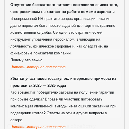
Отсутствие бесплатного питания возглавило список того,
Узнать стоимость комплекта
чего россиянам не хватает на работе помимо зарплаты
В современной HR-практике вопрос организации питания
Ваше имя
*
давно перестал быть просто задачей для административно-
хозяйственной службы. Сегодня это стратегический
инструмент управления персоналом, влияющий на
Ваш e-mail
*
лояльность, физическое здоровье и, как следствие, на
финансовые показатели компании.
Почему это важно.
Читать материал полностью
Телефон
*
Убытки участников госзакупок: интересные примеры из
практики за 2025 — 2026 годы
Комментарий
Кто возместит победителю затраты на получение гарантии
при срыве сделки? Вправе ли участник потребовать
компенсации упущенной выгоды из-за ошибки заказчика при
подведении итогов? Ответы на эти и другие вопросы в
обзоре.
Я даю
свое согласие
на обработку
Читать материал полностью