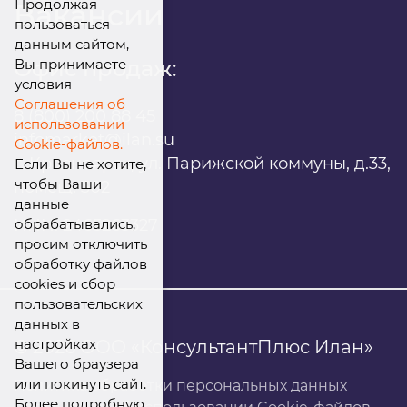
Продолжая
Вакансии
пользоваться
данным сайтом,
Вы принимаете
Офис продаж:
условия
Соглашения об
8 (800) 200 88 45
использовании
infomarket@ilan.su
Cookie-файлов.
г. Красноярск, ул. Парижской коммуны, д.33,
Если Вы не хотите,
чтобы Ваши
помещ. 302
данные
обрабатывались,
ИНН: 2465263327
просим отключить
обработку файлов
cookies и сбор
пользовательских
данных в
настройках
© 2026 ООО «КонсультантПлюс Илан»
Вашего браузера
или покинуть сайт.
Политика обработки персональных данных
Более подробную