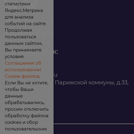
статистики
Яндекс.Метрика
для анализа
Контакты
событий на сайте.
Продолжая
Вакансии
пользоваться
данным сайтом,
Вы принимаете
Офис продаж:
условия
Соглашения об
8 (800) 200 88 45
использовании
infomarket@ilan.su
Cookie-файлов.
г. Красноярск, ул. Парижской коммуны, д.33,
Если Вы не хотите,
чтобы Ваши
помещ. 302
данные
обрабатывались,
ИНН: 2465263327
просим отключить
обработку файлов
cookies и сбор
пользовательских