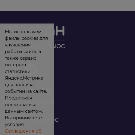
Мы используем
файлы cookies для
улучшения
работы сайта, а
также сервис
интернет-
статистики
Яндекс.Метрика
для анализа
Контакты
событий на сайте.
Продолжая
Вакансии
пользоваться
данным сайтом,
Вы принимаете
Офис продаж:
условия
Соглашения об
8 (800) 200 88 45