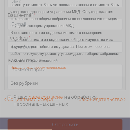
ремонту не может быть установлен законом и не может быть
утвержден договором управления МКД. Он утверждается
Ваш e-mail
*
исключительно общим собранием по согласованию с лицом,
осуществляющим управление МКД.
В составе платы за содержание жилого помещения
Телефон
*
выделяется плата за содержание общего имущества и за
текущий ремонт общего имущества. При этом перечень
работ по текущему ремонту утверждается общим собранием
Комментарий
собственников помещений.
Читать материал полностью
Без рубрики
Я даю
свое согласие
на обработку
Навигация по записям
Социальная сфера
Законодательство
персональных данных