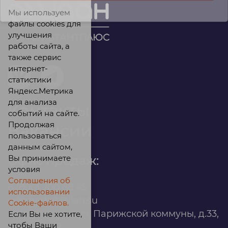
Мы используем
файлы cookies для
улучшения
работы сайта, а
также сервис
интернет-
статистики
Яндекс.Метрика
для анализа
Контакты
событий на сайте.
Продолжая
Вакансии
пользоваться
данным сайтом,
Вы принимаете
Офис продаж:
условия
Соглашения об
8 (800) 200 88 45
использовании
infomarket@ilan.su
Cookie-файлов.
г. Красноярск, ул. Парижской коммуны, д.33,
Если Вы не хотите,
чтобы Ваши
помещ. 302