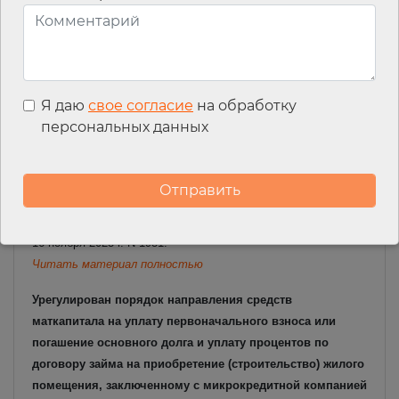
гражданина (семьи гражданина), и последствия которых он
не может преодолеть самостоятельно) и категорий семей
(одиноко проживающих граждан), которым оказывается
государственная социальная помощь на основании
социального контракта по мероприятию, указанному в
Я даю
свое согласие
на обработку
подпункте «г» пункта 4 Правил оказания субъектами РФ на
персональных данных
условиях софинансирования из федерального бюджета
государственной социальной помощи на основании
социального контракта в части, не определенной
Федеральным законом «О государственной социальной
помощи», утвержденных постановлением Правительства от
16 ноября 2023 г. N 1931.
Читать материал полностью
Урегулирован порядок направления средств
маткапитала на уплату первоначального взноса или
погашение основного долга и уплату процентов по
договору займа на приобретение (строительство) жилого
помещения, заключенному с микрокредитной компанией