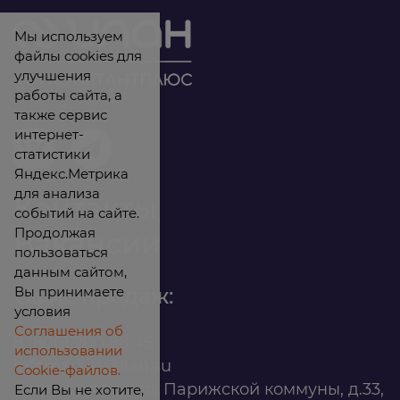
Мы используем
файлы cookies для
улучшения
работы сайта, а
также сервис
интернет-
статистики
Яндекс.Метрика
для анализа
Контакты
событий на сайте.
Продолжая
Вакансии
пользоваться
данным сайтом,
Вы принимаете
Офис продаж:
условия
Соглашения об
8 (800) 200 88 45
использовании
infomarket@ilan.su
Cookie-файлов.
г. Красноярск, ул. Парижской коммуны, д.33,
Если Вы не хотите,