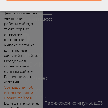
Мы используем
файлы cookies для
улучшения
работы сайта, а
также сервис
интернет-
статистики
Яндекс.Метрика
для анализа
Контакты
событий на сайте.
Продолжая
Вакансии
пользоваться
данным сайтом,
Вы принимаете
Офис продаж:
условия
Соглашения об
8 (800) 200 88 45
использовании
infomarket@ilan.su
Cookie-файлов.
г. Красноярск, ул. Парижской коммуны, д.33,
Если Вы не хотите,