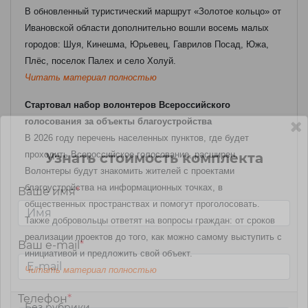
В обновленный туристический маршрут «Золотое кольцо» от
Ивановской области дополнительно вошли восемь малых
городов: Шуя, Кинешма, Юрьевец, Гаврилов Посад, Южа,
Плёс, поселок Палех и село Холуй.
Читать материал полностью
Стартовал набор волонтеров Всероссийского
голосования за объекты благоустройства
В 2026 году перечень населенных пунктов, где будет
проходить Всероссийское голосование, расширен.
Узнать стоимость комплекта
Волонтеры будут знакомить жителей с проектами
благоустройства на информационных точках, в
Ваше имя
*
общественных пространствах и помогут проголосовать.
Также добровольцы ответят на вопросы граждан: от сроков
реализации проектов до того, как можно самому выступить с
Ваш e-mail
*
инициативой и предложить свой объект.
Читать материал полностью
Телефон
*
Без рубрики