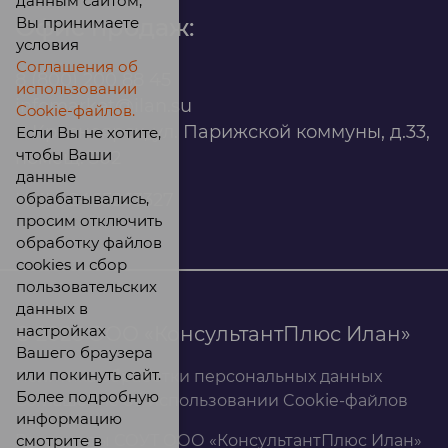
данным сайтом,
Вы принимаете
Офис продаж:
условия
Соглашения об
8 (800) 200 88 45
использовании
infomarket@ilan.su
Cookie-файлов.
г. Красноярск, ул. Парижской коммуны, д.33,
Если Вы не хотите,
чтобы Ваши
помещ. 302
данные
обрабатывались,
ИНН: 2465263327
просим отключить
обработку файлов
cookies и сбор
пользовательских
данных в
настройках
© 2026 ООО «КонсультантПлюс Илан»
Вашего браузера
или покинуть сайт.
Политика обработки персональных данных
Более подробную
Соглашение об использовании Cookie-файлов
информацию
смотрите в
Результаты СОУТ ООО «КонсультантПлюс Илан»