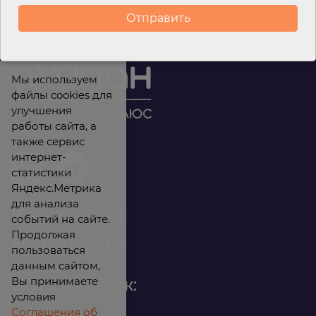
Мы используем
файлы cookies для
улучшения
работы сайта, а
также сервис
интернет-
статистики
Яндекс.Метрика
для анализа
Контакты
событий на сайте.
Продолжая
Вакансии
пользоваться
данным сайтом,
Вы принимаете
Офис продаж:
условия
Соглашения об