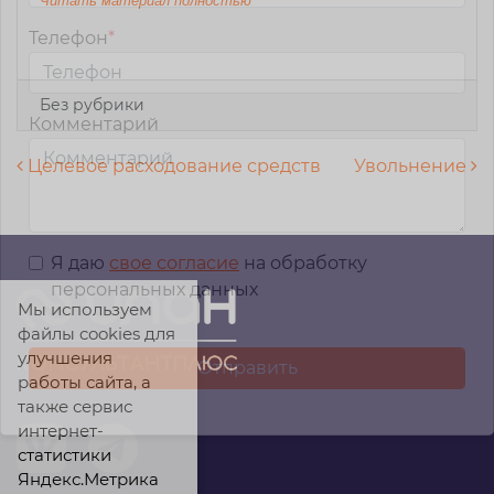
Читать материал полностью
Телефон
*
Без рубрики
Комментарий
Навигация по записям
Целевое расходование средств
Увольнение
Я даю
свое согласие
на обработку
персональных данных
Мы используем
файлы cookies для
улучшения
работы сайта, а
также сервис
интернет-
статистики
Яндекс.Метрика