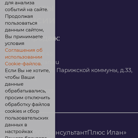
для анализа
Контакты
событий на сайте.
Продолжая
Вакансии
пользоваться
данным сайтом,
Вы принимаете
Офис продаж:
условия
Соглашения об
8 (800) 200 88 45
использовании
infomarket@ilan.su
Cookie-файлов.
г. Красноярск, ул. Парижской коммуны, д.33,
Если Вы не хотите,
чтобы Ваши
помещ. 302
данные
обрабатывались,
ИНН: 2465263327
просим отключить
обработку файлов
cookies и сбор
пользовательских
данных в
настройках
© 2026 ООО «КонсультантПлюс Илан»