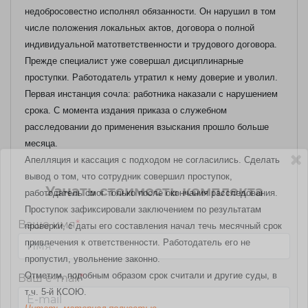
недобросовестно исполнял обязанности. Он нарушил в том
числе положения локальных актов, договора о полной
индивидуальной матответственности и трудового договора.
Прежде специалист уже совершал дисциплинарные
проступки. Работодатель утратил к нему доверие и уволил.
Первая инстанция сочла: работника наказали с нарушением
срока. С момента издания приказа о служебном
расследовании до применения взыскания прошло больше
месяца.
Апелляция и кассация с подходом не согласились. Сделать
вывод о том, что сотрудник совершил проступок,
Узнать стоимость комплекта
работодатель смог только после окончания расследования.
Проступок зафиксировали заключением по результатам
Ваше имя
*
проверки, с даты его составления начал течь месячный срок
привлечения к ответственности. Работодатель его не
пропустил, увольнение законно.
Отметим, подобным образом срок считали и другие суды, в
Ваш e-mail
*
т.ч. 5-й КСОЮ.