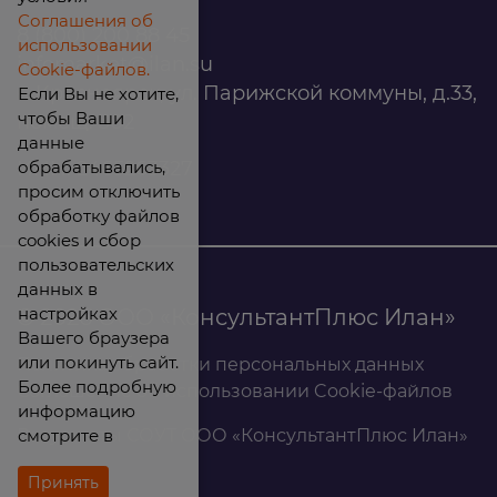
Соглашения об
8 (800) 200 88 45
использовании
infomarket@ilan.su
Cookie-файлов.
г. Красноярск, ул. Парижской коммуны, д.33,
Если Вы не хотите,
чтобы Ваши
помещ. 302
данные
обрабатывались,
ИНН: 2465263327
просим отключить
обработку файлов
cookies и сбор
пользовательских
данных в
настройках
© 2026 ООО «КонсультантПлюс Илан»
Вашего браузера
или покинуть сайт.
Политика обработки персональных данных
Более подробную
Соглашение об использовании Cookie-файлов
информацию
смотрите в
Результаты СОУТ ООО «КонсультантПлюс Илан»
Принять