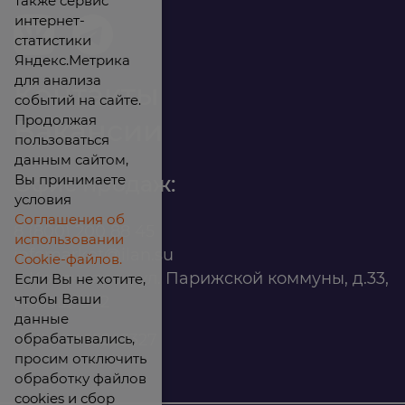
также сервис
интернет-
статистики
Яндекс.Метрика
для анализа
Контакты
событий на сайте.
Продолжая
Вакансии
пользоваться
данным сайтом,
Вы принимаете
Офис продаж:
условия
Соглашения об
8 (800) 200 88 45
использовании
infomarket@ilan.su
Cookie-файлов.
г. Красноярск, ул. Парижской коммуны, д.33,
Если Вы не хотите,
чтобы Ваши
помещ. 302
данные
обрабатывались,
ИНН: 2465263327
просим отключить
обработку файлов
cookies и сбор