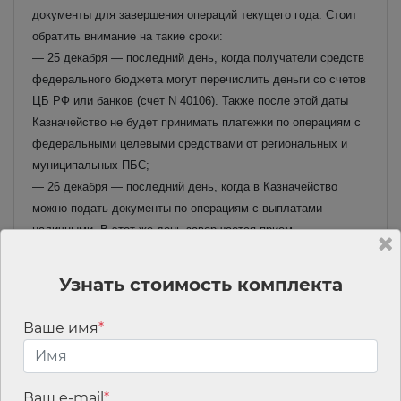
документы для завершения операций текущего года. Стоит
обратить внимание на такие сроки:
— 25 декабря — последний день, когда получатели средств
федерального бюджета могут перечислить деньги со счетов
ЦБ РФ или банков (счет N 40106). Также после этой даты
Казначейство не будет принимать платежки по операциям с
федеральными целевыми средствами от региональных и
муниципальных ПБС;
— 26 декабря — последний день, когда в Казначейство
можно подать документы по операциям с выплатами
наличными. В этот же день завершается прием
расшифровок (ф. 0531251) неиспользованных сумм,
внесенных через банкомат или пункт выдачи наличных.
Узнать стоимость комплекта
Важно указать «неиспользованные» в поле «Вид операции»,
иначе документ не примут;
Ваше имя
*
— 30 декабря — день, когда на лицевой счет можно внести
деньги, которые остались в кассе учреждения после 26
декабря. Расшифровку (ф. 0531251) можно подать до 12 ч.
Ваш e-mail
*