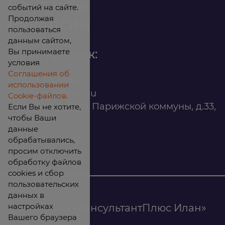
Контакты
событий на сайте.
Продолжая
Вакансии
пользоваться
данным сайтом,
Вы принимаете
Офис продаж:
условия
Соглашения об
8 (800) 200 88 45
использовании
infomarket@ilan.su
Cookie-файлов.
г. Красноярск, ул. Парижской коммуны, д.33,
Если Вы не хотите,
чтобы Ваши
помещ. 302
данные
обрабатывались,
ИНН: 2465263327
просим отключить
обработку файлов
cookies и сбор
пользовательских
данных в
настройках
© 2026 ООО «КонсультантПлюс Илан»
Вашего браузера