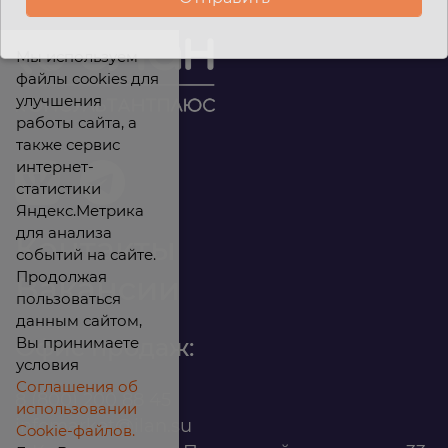
Мы используем
файлы cookies для
улучшения
работы сайта, а
также сервис
интернет-
статистики
Яндекс.Метрика
для анализа
Контакты
событий на сайте.
Продолжая
Вакансии
пользоваться
данным сайтом,
Вы принимаете
Офис продаж:
условия
Соглашения об
8 (800) 200 88 45
использовании
infomarket@ilan.su
Cookie-файлов.