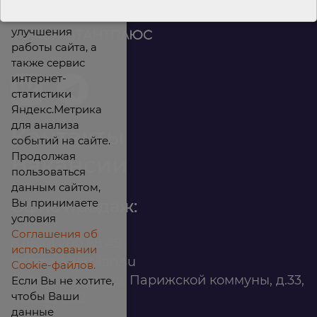
Мы используем
файлы cookies для
улучшения
работы сайта, а
также сервис
интернет-
статистики
Яндекс.Метрика
для анализа
Контакты
событий на сайте.
Продолжая
Вакансии
пользоваться
данным сайтом,
Вы принимаете
Офис продаж:
условия
Соглашения об
8 (800) 200 88 45
использовании
infomarket@ilan.su
Cookie-файлов.
г. Красноярск, ул. Парижской коммуны, д.33,
Если Вы не хотите,
чтобы Ваши
помещ. 302
данные