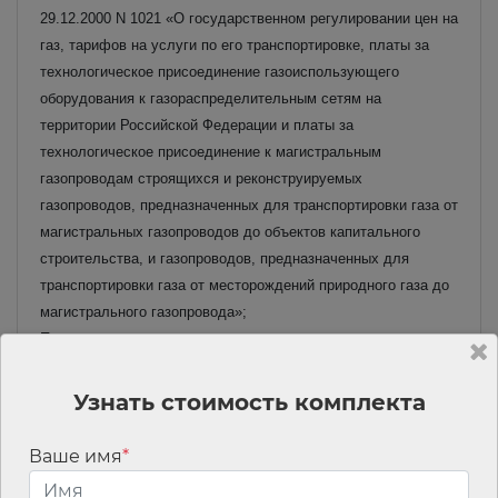
29.12.2000 N 1021 «О государственном регулировании цен на
газ, тарифов на услуги по его транспортировке, платы за
технологическое присоединение газоиспользующего
оборудования к газораспределительным сетям на
территории Российской Федерации и платы за
технологическое присоединение к магистральным
газопроводам строящихся и реконструируемых
газопроводов, предназначенных для транспортировки газа от
магистральных газопроводов до объектов капитального
строительства, и газопроводов, предназначенных для
транспортировки газа от месторождений природного газа до
магистрального газопровода»;
Правила поставки газа для обеспечения коммунально-
бытовых нужд граждан;
Правила пользования газом в части обеспечения
Узнать стоимость комплекта
безопасности при использовании и содержании
внутридомового и внутриквартирного газового оборудования
Ваше имя
*
при предоставлении коммунальной услуги по