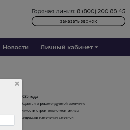
Горячая линия:
8 (800) 200 88 45
заказать звонок
Новости
Личный кабинет
V квартал 2025 года
331-ИФ/09 сообщается о рекомендуемой величине
ия сметной стоимости строительно-монтажных
от и затрат, индексов изменения сметной
транспортом.