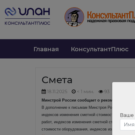
Главная
КонсультантПлюс
Смета
18.11.2025
< 1 мин.
93
Минстрой России сообщает о рекомендуемой ве
В дополнение к письмам Минстроя России от 14.10
индексов изменения сметной стоимости строитель
Ваше
работ, индексов изменения сметной стоимости пу
стоимости оборудования, индексов изменения сме