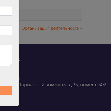
Организация деятельности
родаж:
0 88 45
х
t@ilan.su
ярск, ул. Парижской коммуны, д.33, помещ. 302
263327