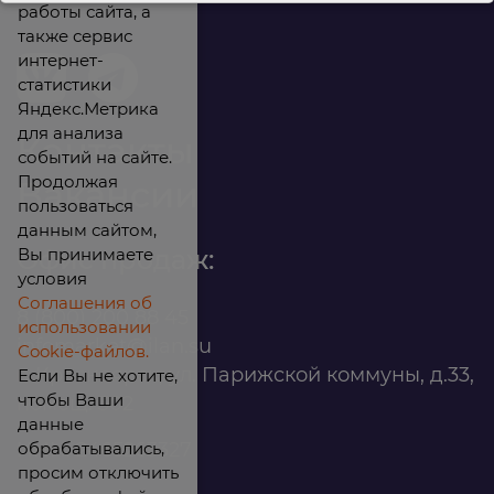
работы сайта, а
также сервис
интернет-
статистики
Яндекс.Метрика
для анализа
Контакты
событий на сайте.
Продолжая
Вакансии
пользоваться
данным сайтом,
Вы принимаете
Офис продаж:
условия
Соглашения об
8 (800) 200 88 45
использовании
infomarket@ilan.su
Cookie-файлов.
г. Красноярск, ул. Парижской коммуны, д.33,
Если Вы не хотите,
чтобы Ваши
помещ. 302
данные
обрабатывались,
ИНН: 2465263327
просим отключить