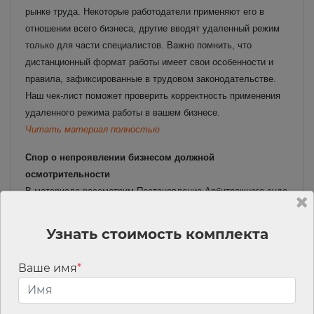
рынке труда. Некоторые работодатели применяют его в
отношении всего бизнеса, другие вводят удаленный режим
только для части специалистов. Важно помнить, что
дистанционный формат работы имеет свои особенности и
правила, зафиксированные в трудовом законодательстве.
Наш чек-лист поможет проверить корректность применения
удаленного режима работы в вашем бизнесе.
Читать материал полностью
Спор о непроявлении бизнесом должной
осмотрительности
В материале рассмотрим Постановление Арбитражного суда
Поволжского округа от 03.07.2025 N Ф06-3376/2025 по делу
N А55-37434/2023, в котором арбитры согласились с
Узнать стоимость комплекта
выводами налогового органа о получении предприятием
необоснованной налоговой выгоды.
Ваше имя
*
Читать материал полностью
Допрос руководителя компании в налоговом органе. Что