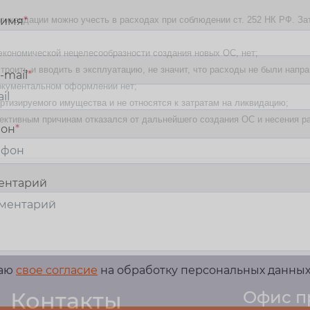
иквидации можно учесть в расходах при соблюдении ст. 252 НК РФ. За
 имя
*
экономической нецелесообразности создания новых ОС, нет;
троить и вводить в эксплуатацию, не значит, что расходы не были напр
-mail
*
документальном оформлении нет;
тизируемого имущества и не относятся к затратам на ликвидацию;
ктивным причинам отказался от дальнейшего создания ОС и несения рас
фон
*
ентарий
м
даю
свое согласие
на обработку персональных данны
Контакты
Офис п