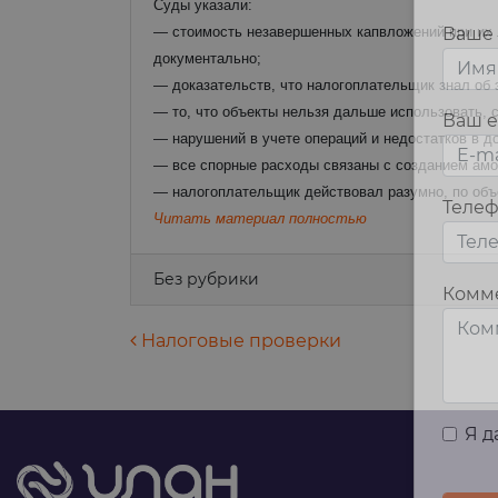
Суды указали:
— стоимость незавершенных капвложений при их л
Ваше
документально;
— доказательств, что налогоплательщик знал об 
— то, что объекты нельзя дальше использовать, с
Ваш e
— нарушений в учете операций и недостатков в 
— все спорные расходы связаны с созданием амор
— налогоплательщик действовал разумно, по объе
Теле
Читать материал полностью
Без рубрики
Комм
Навигация по запися
Налоговые проверки
Я 