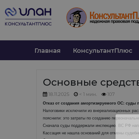
Главная
КонсультантПлюс
Основные средст
18.11.2025
< 1 мин.
107
Отказ от создания амортизируемого ОС: суды п
Налоговики исключили из внереализационных рас
пояснили: это затраты по созданию первоначально
Сначала суды поддержали инспекцию. ВС РФ напра
Кассация не нашла оснований для отмены судебн