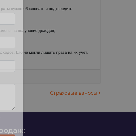
траты нужно обосновать и подтвердить
авлены на получение доходов;
ходов. Его не могли лишить права на их учет.
Страховые взносы
х
родаж: