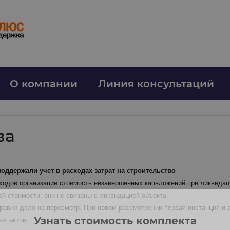
О компании
Линия консультаций
ва
оддержали учет в расходах затрат на строительство
ходов организации стоимость незавершенных капвложений при ликвидац
й стоимости, они не связаны с ликвидацией объекта.
вил дело на пересмотр. При новом рассмотрении первая инстанция и а
Узнать стоимость комплекта
ых актов.