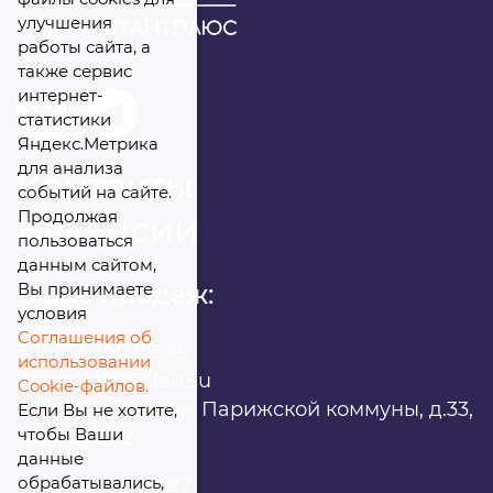
улучшения
работы сайта, а
также сервис
интернет-
Я даю
свое согласие
на обработку
статистики
персональных данных
Яндекс.Метрика
для анализа
Контакты
событий на сайте.
Продолжая
Вакансии
пользоваться
данным сайтом,
Вы принимаете
Офис продаж:
условия
Соглашения об
8 (800) 200 88 45
использовании
infomarket@ilan.su
Cookie-файлов.
г. Красноярск, ул. Парижской коммуны, д.33,
Если Вы не хотите,
чтобы Ваши
помещ. 302
данные
обрабатывались,
ИНН: 2465263327