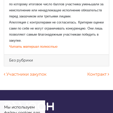
по которому итоговое число баллов участника уменьшали за
неисполнение или ненадлежащее исполнение обязательств
перед заказчиком или третьими лицами.
Апелляция с контролерами не согласилась. Критерии оценки
сами по себе не могут ограничивать конкуренцию. Они лишь
Узнать стоимость комплекта
позволяют самым благонадежным участникам победить в
закупке.
Ваше имя
*
Читать материал полностью
Без рубрики
Ваш e-mail
*
Навигация по записям
Участники закупок
Контракт
Телефон
*
Комментарий
Мы используем
файлы cookies для