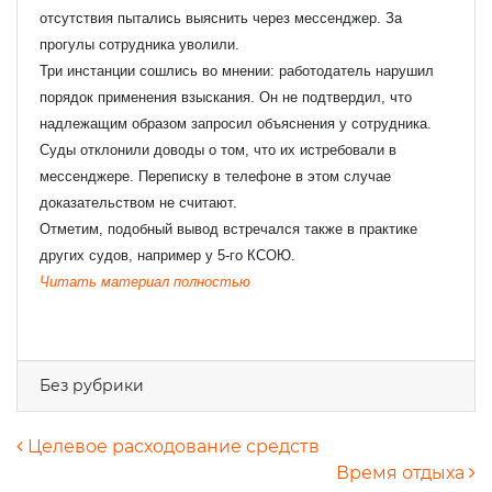
отсутствия пытались выяснить через мессенджер. За
прогулы сотрудника уволили.
Три инстанции сошлись во мнении: работодатель нарушил
порядок применения взыскания. Он не подтвердил, что
надлежащим образом запросил объяснения у сотрудника.
Суды отклонили доводы о том, что их истребовали в
мессенджере. Переписку в телефоне в этом случае
доказательством не считают.
Узнать стоимость комплекта
Отметим, подобный вывод встречался также в практике
других судов, например у 5-го КСОЮ.
Ваше имя
*
Читать материал полностью
Ваш e-mail
*
Без рубрики
Телефон
*
Навигация по записям
Целевое расходование средств
Время отдыха