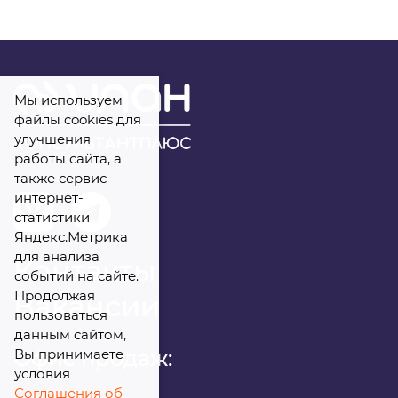
Комментарий
Мы используем
файлы cookies для
Я даю
свое согласие
на обработку
улучшения
работы сайта, а
персональных данных
также сервис
интернет-
статистики
Яндекс.Метрика
для анализа
Контакты
событий на сайте.
Продолжая
Вакансии
пользоваться
данным сайтом,
Вы принимаете
Офис продаж:
условия
Соглашения об