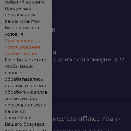
Контакты
событий на сайте.
Продолжая
Вакансии
пользоваться
данным сайтом,
Вы принимаете
Офис продаж:
условия
Соглашения об
8 (800) 200 88 45
использовании
infomarket@ilan.su
Cookie-файлов.
г. Красноярск, ул. Парижской коммуны, д.33,
Если Вы не хотите,
чтобы Ваши
помещ. 302
данные
обрабатывались,
ИНН: 2465263327
просим отключить
обработку файлов
cookies и сбор
пользовательских
данных в
настройках
© 2026 ООО «КонсультантПлюс Илан»
Вашего браузера
или покинуть сайт.