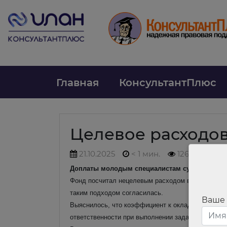
Главная
КонсультантПлюс
Целевое расходов
21.10.2025
< 1 мин.
126
Доплаты молодым специалистам суд не разреш
Фонд посчитал нецелевым расходом выплату пов
таким подходом согласилась.
Ваше
Выяснилось, что коэффициент к окладу устанавли
ответственности при выполнении задач. Доплату 