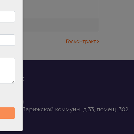
Госконтракт
родаж:
х
0 88 45
t@ilan.su
ярск, ул. Парижской коммуны, д.33, помещ. 302
263327