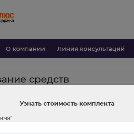
О компании
Линия консультаций
ание средств
ил перечислять за счет ОМС
Узнать стоимость комплекта
ышающего персонального коэффициента молодым специалистам, посколь
 имя
*
вали без учета профподготовки работника, сложности и важности его р
перечисляли по региональному закону. В территориальной программе ее 