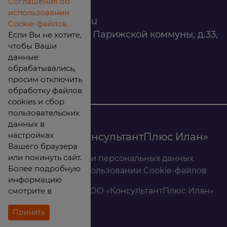
Соглашения об
8 (800) 200 88 45
использовании
infomarket@ilan.su
Cookie-файлов.
г. Красноярск, ул. Парижской коммуны, д.33,
Если Вы не хотите,
чтобы Ваши
помещ. 302
данные
обрабатывались,
ИНН: 2465263327
просим отключить
обработку файлов
cookies и сбор
пользовательских
данных в
настройках
© 2026 ООО «КонсультантПлюс Илан»
Вашего браузера
или покинуть сайт.
Политика обработки персональных данных
Более подробную
Соглашение об использовании Cookie-файлов
информацию
смотрите в
Результаты СОУТ ООО «КонсультантПлюс Илан»
Принять