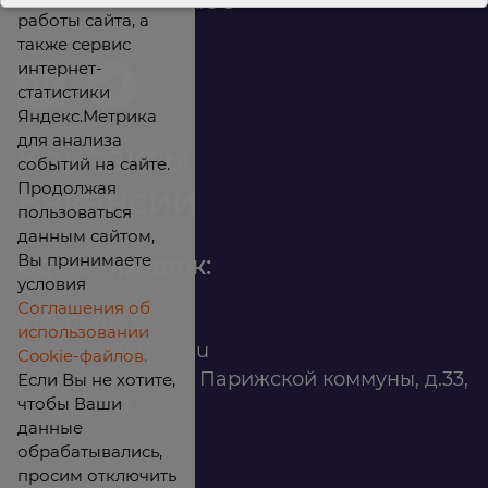
работы сайта, а
также сервис
интернет-
статистики
Яндекс.Метрика
для анализа
Контакты
событий на сайте.
Продолжая
Вакансии
пользоваться
данным сайтом,
Вы принимаете
Офис продаж:
условия
Соглашения об
8 (800) 200 88 45
использовании
infomarket@ilan.su
Cookie-файлов.
г. Красноярск, ул. Парижской коммуны, д.33,
Если Вы не хотите,
чтобы Ваши
помещ. 302
данные
обрабатывались,
ИНН: 2465263327
просим отключить