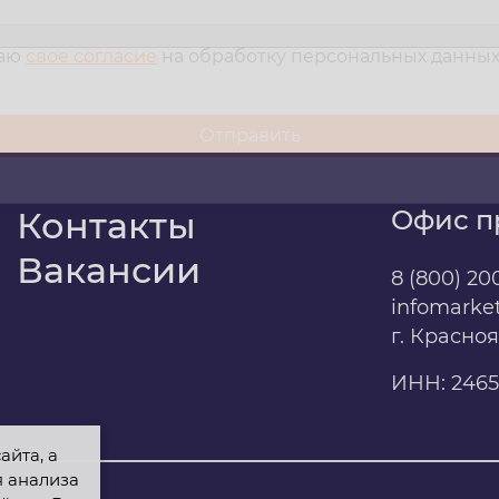
даю
свое согласие
на обработку персональных данны
м
Контакты
Офис п
Вакансии
8 (800) 20
infomarke
г. Красно
ИНН: 2465
айта, а
я анализа