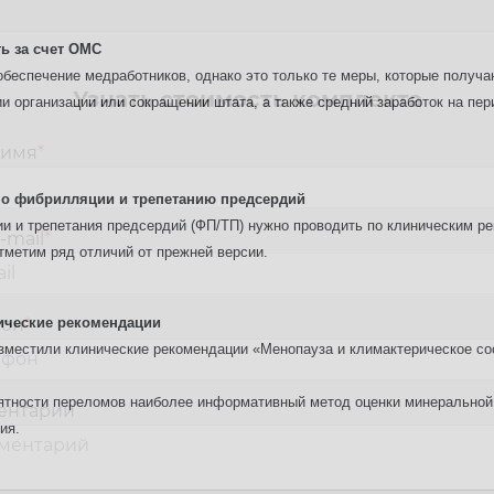
ь за счет ОМС
обеспечение медработников, однако это только те меры, которые получа
Узнать стоимость комплекта
 организации или сокращении штата, а также средний заработок на пер
 имя
*
о фибрилляции и трепетанию предсердий
и и трепетания предсердий (ФП/ТП) нужно проводить по клиническим р
-mail
*
тметим ряд отличий от прежней версии.
ические рекомендации
фон
*
разместили клинические рекомендации «Менопауза и климактерическое с
ятности переломов наиболее информативный метод оценки минеральной п
ентарий
ия.