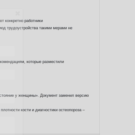
ют конкретно работники
иод трудоустройства такими мерами не
екомендациям, которые разместили
остояние у женщины». Документ заменил версию
лотности кости и диагностики остеопороза –