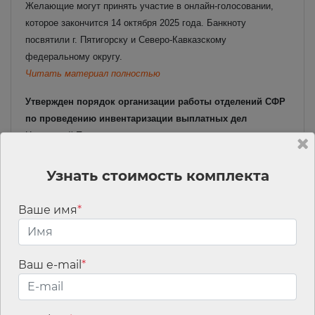
Желающие могут принять участие в онлайн-голосовании,
которое закончится 14 октября 2025 года. Банкноту
посвятили г. Пятигорску и Северо-Кавказскому
федеральному округу.
Читать материал полностью
Утвержден порядок организации работы отделений СФР
по проведению инвентаризации выплатных дел
Настоящий Порядок разработан в целях ведения учета
комплекта соответствующих документов, на основании
которых гражданину установлены и выплачиваются пенсия
Узнать стоимость комплекта
(пенсии), дополнительное материальное обеспечение и иные
выплаты в соответствии с законодательством РФ, и
Ваше имя
*
контроля за их целостностью и сохранностью, а также
устанавливает правила осуществления процедур и
действий, выполняемых отделениями СФР при проведении
Ваш e-mail
*
инвентаризации выплатных дел.
Читать материал полностью