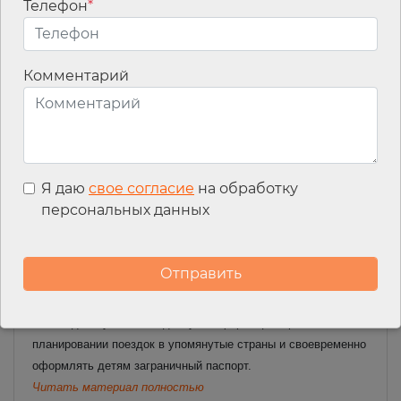
МИД: с 20 января 2026 г. свидетельство о рождении
Телефон
*
исключается из числа документов, по которым граждане
России в возрасте до 14 лет имеют право осуществлять
выезд в Абхазию, Белоруссию, Казахстан, Киргизию и
Комментарий
Южную Осетию
Что касается въезда в Россию по данному документу, то
после 20 января 2026 г. он будет возможен только для тех
детей, которые выехали по свидетельству о рождении за
рубеж до этой даты.
Я даю
свое согласие
на обработку
Также с 20 января 2026 г. отменяется возможность
персональных данных
оформления в российских консульских учреждениях на
территории указанных стран свидетельства на въезд
(возвращение) в РФ взамен свидетельства о рождении, в
случае если оно утрачено, пришло в негодность или ребенок
достиг возраста 14 лет в период пребывания за рубежом.
Необходимо учитывать данную информацию при
планировании поездок в упомянутые страны и своевременно
оформлять детям заграничный паспорт.
Читать материал полностью