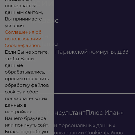
Вакансии
пользоваться
данным сайтом,
Вы принимаете
Офис продаж:
условия
Соглашения об
8 (800) 200 88 45
использовании
infomarket@ilan.su
Cookie-файлов.
г. Красноярск, ул. Парижской коммуны, д.33,
Если Вы не хотите,
чтобы Ваши
помещ. 302
данные
обрабатывались,
ИНН: 2465263327
просим отключить
обработку файлов
cookies и сбор
пользовательских
данных в
настройках
© 2026 ООО «КонсультантПлюс Илан»
Вашего браузера
или покинуть сайт.
Политика обработки персональных данных
Более подробную
Соглашение об использовании Cookie-файлов