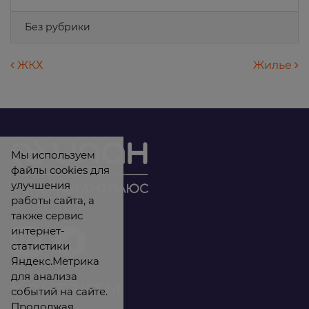
Без рубрики
Навигация по записям
ЖКХ
Жилье
Мы используем
файлы cookies для
улучшения
работы сайта, а
также сервис
интернет-
статистики
Яндекс.Метрика
для анализа
Контакты
событий на сайте.
Продолжая