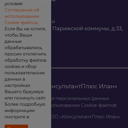
условия
Соглашения об
8 (800) 200 88 45
использовании
infomarket@ilan.su
Cookie-файлов.
г. Красноярск, ул. Парижской коммуны, д.33,
Если Вы не хотите,
чтобы Ваши
помещ. 302
данные
обрабатывались,
ИНН: 2465263327
просим отключить
обработку файлов
cookies и сбор
пользовательских
данных в
настройках
© 2026 ООО «КонсультантПлюс Илан»
Вашего браузера
или покинуть сайт.
Политика обработки персональных данных
Более подробную
Соглашение об использовании Cookie-файлов
информацию
смотрите в
Результаты СОУТ ООО «КонсультантПлюс Илан»