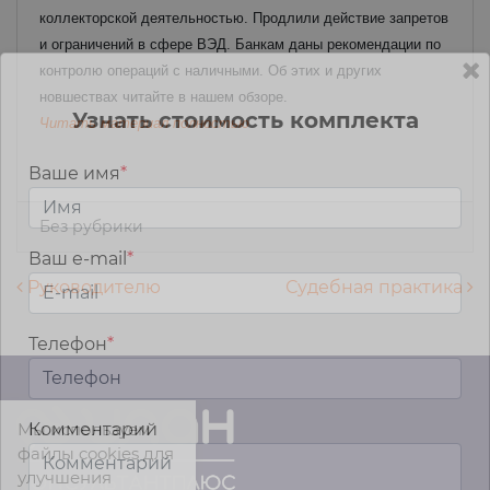
коллекторской деятельностью. Продлили действие запретов
и ограничений в сфере ВЭД. Банкам даны рекомендации по
контролю операций с наличными. Об этих и других
новшествах читайте в нашем обзоре.
Узнать стоимость комплекта
Читать материал полностью
Ваше имя
*
Без рубрики
Ваш e-mail
*
Навигация по записям
Руководителю
Судебная практика
Телефон
*
Мы используем
Комментарий
файлы cookies для
улучшения