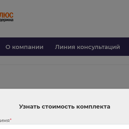
О компании
Линия консультаций
олненных работ с 2026 года: ФНС уточнила важные нюансы
мента о передаче товаров при торговых операциях и акта выполненных р
Узнать стоимость комплекта
ктами по этим форматам. ФНС обратила внимание на такие моменты:
инимает и отправляет товарные накладные и акты по данным форматам;
 имя
*
ронной форме можно с помощью формата УПД. Он объединяет первичку и