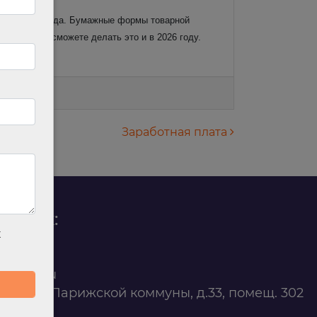
о с ним;
нваря 2026 года. Бумажные формы товарной
турами, то сможете делать это и в 2026 году.
Заработная плата
родаж:
х
0 88 45
t@ilan.su
ярск, ул. Парижской коммуны, д.33, помещ. 302