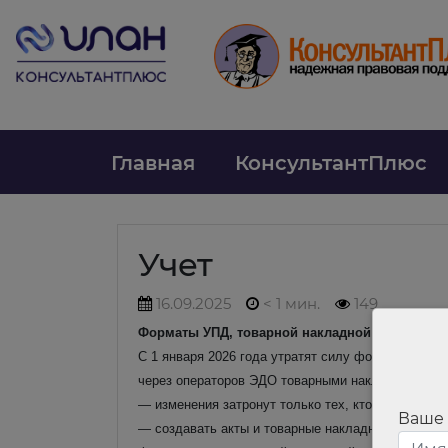
Главная
КонсультантПлюс
Учет
16.09.2025
< 1 мин.
149
Форматы УПД, товарной накладной и акта вып
С 1 января 2026 года утратят силу форматы доку
через операторов ЭДО товарными накладными и а
— изменения затронут только тех, кто сейчас пр
Ваше
— создавать акты и товарные накладные в элект