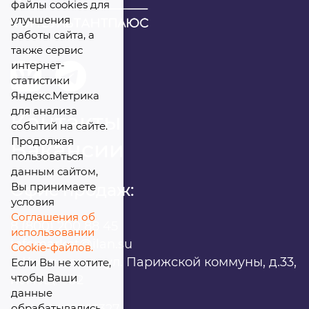
файлы cookies для
улучшения
работы сайта, а
также сервис
интернет-
статистики
Яндекс.Метрика
для анализа
Контакты
событий на сайте.
Продолжая
Вакансии
пользоваться
данным сайтом,
Вы принимаете
Офис продаж:
условия
Соглашения об
8 (800) 200 88 45
использовании
infomarket@ilan.su
Cookie-файлов.
г. Красноярск, ул. Парижской коммуны, д.33,
Если Вы не хотите,
чтобы Ваши
помещ. 302
данные
обрабатывались,
ИНН: 2465263327