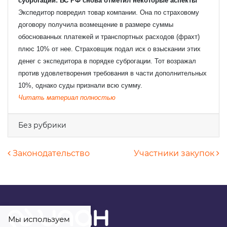
суброгации: ВС РФ снова отметил некоторые аспекты
Экспедитор повредил товар компании. Она по страховому
договору получила возмещение в размере суммы
обоснованных платежей и транспортных расходов (фрахт)
Я даю
свое согласие
на обработку
плюс 10% от нее. Страховщик подал иск о взыскании этих
персональных данных
денег с экспедитора в порядке суброгации. Тот возражал
против удовлетворения требования в части дополнительных
10%, однако суды признали всю сумму.
Читать материал полностью
Без рубрики
Навигация по записям
Законодательство
Участники закупок
Мы используем