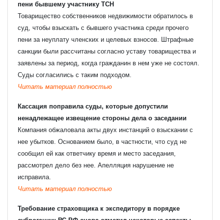
пени бывшему участнику ТСН
Товарищество собственников недвижимости обратилось в
суд, чтобы взыскать с бывшего участника среди прочего
пени за неуплату членских и целевых взносов. Штрафные
санкции были рассчитаны согласно уставу товарищества и
Узнать стоимость комплекта
заявлены за период, когда гражданин в нем уже не состоял.
Суды согласились с таким подходом.
Читать материал полностью
Ваше имя
*
Кассация поправила суды, которые допустили
ненадлежащее извещение стороны дела о заседании
Ваш e-mail
*
Компания обжаловала акты двух инстанций о взыскании с
нее убытков. Основанием было, в частности, что суд не
сообщил ей как ответчику время и место заседания,
Телефон
*
рассмотрел дело без нее. Апелляция нарушение не
исправила.
Читать материал полностью
Комментарий
Требование страховщика к экспедитору в порядке