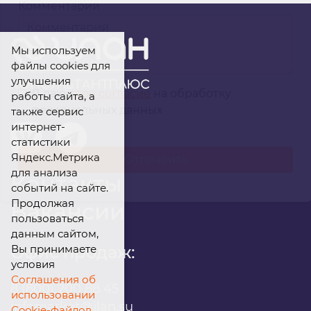
Комментарий
Мы используем
файлы cookies для
улучшения
Я даю
свое согласие
на обработку
работы сайта, а
персональных данных
также сервис
интернет-
статистики
Яндекс.Метрика
для анализа
Контакты
событий на сайте.
Продолжая
Вакансии
пользоваться
данным сайтом,
Вы принимаете
Офис продаж:
условия
Соглашения об
8 (800) 200 88 45
использовании
infomarket@ilan.su
Cookie-файлов.