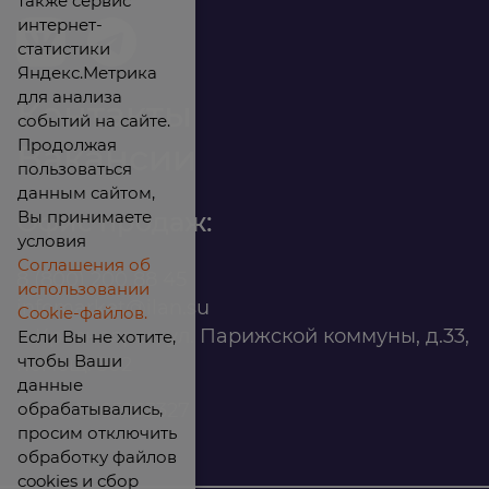
также сервис
интернет-
статистики
Яндекс.Метрика
для анализа
Контакты
событий на сайте.
Продолжая
Вакансии
пользоваться
данным сайтом,
Вы принимаете
Офис продаж:
условия
Соглашения об
8 (800) 200 88 45
использовании
infomarket@ilan.su
Cookie-файлов.
г. Красноярск, ул. Парижской коммуны, д.33,
Если Вы не хотите,
чтобы Ваши
помещ. 302
данные
обрабатывались,
ИНН: 2465263327
просим отключить
обработку файлов
cookies и сбор