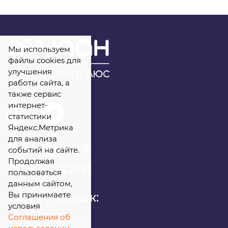
Комментарий
Мы используем
файлы cookies для
улучшения
Я даю
свое согласие
на обработку
работы сайта, а
персональных данных
также сервис
интернет-
статистики
Яндекс.Метрика
для анализа
Контакты
событий на сайте.
Продолжая
Вакансии
пользоваться
данным сайтом,
Вы принимаете
Офис продаж:
условия
Соглашения об
8 (800) 200 88 45