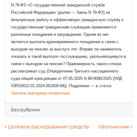
N 79-ФЗ «О государственной гражданской службе
Российской Федерации» (далее — Закон N 79-ФЗ) за
безупречную работу и эффективную гражданскую службу к
государственным гражданским служащим применяются
различные поощрения и награждения. Одним из них
является выплата единовременного поощрения в связи с
выходом на пенсию за выслугу лет. Вправе ли наниматель
Узнать стоимость комплекта
отказать в такой выплате госслужащему, увольняющемуся в
связи с выходом на пенсию? Правомерность такого отказа
рассматривал суд (Определение Третьего кассационного
Ваше имя
*
суда общей юрисдикции от 07.05.2025 N 88-8095/2025 (УИД
53RS0022-01-2024-001930-94)). Подробнее — в статье.
Читать материал полностью
Ваш e-mail
*
Без рубрики
Телефон
*
Навигация по записям
Целевое расходование средств
Увольнение