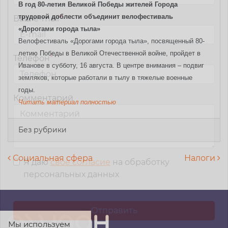
В год 80-летия Великой Победы жителей Города
трудовой доблести объединит велофестиваль
Ваш e-mail
*
«Дорогами города тыла»
Велофестиваль «Дорогами города тыла», посвященный 80-
летию Победы в Великой Отечественной войне, пройдет в
Телефон
*
Иванове в субботу, 16 августа. В центре внимания – подвиг
земляков, которые работали в тылу в тяжелые военные
годы.
Комментарий
Читать материал полностью
Без рубрики
Навигация по записям
Социальная сфера
Налоги
Я даю
свое согласие
на обработку
персональных данных
Мы используем