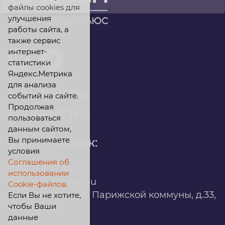
файлы cookies для
улучшения
работы сайта, а
также сервис
интернет-
статистики
Яндекс.Метрика
для анализа
Контакты
событий на сайте.
Продолжая
Вакансии
пользоваться
данным сайтом,
Вы принимаете
Офис продаж:
условия
Соглашения об
8 (800) 200 88 45
использовании
infomarket@ilan.su
Cookie-файлов.
г. Красноярск, ул. Парижской коммуны, д.33,
Если Вы не хотите,
чтобы Ваши
помещ. 302
данные