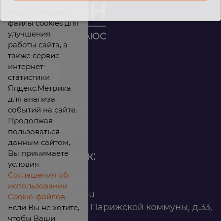
Мы используем
файлы cookies для
улучшения
работы сайта, а
также сервис
интернет-
статистики
Яндекс.Метрика
для анализа
Контакты
событий на сайте.
Продолжая
Вакансии
пользоваться
данным сайтом,
Вы принимаете
Офис продаж:
условия
Соглашения об
8 (800) 200 88 45
использовании
infomarket@ilan.su
Cookie-файлов.
г. Красноярск, ул. Парижской коммуны, д.33,
Если Вы не хотите,
чтобы Ваши
помещ. 302