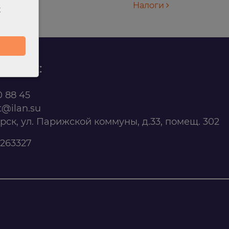
Налоги
х
родаж:
0 88 45
t@ilan.su
ярск, ул. Парижской коммуны, д.33, помещ. 302
263327