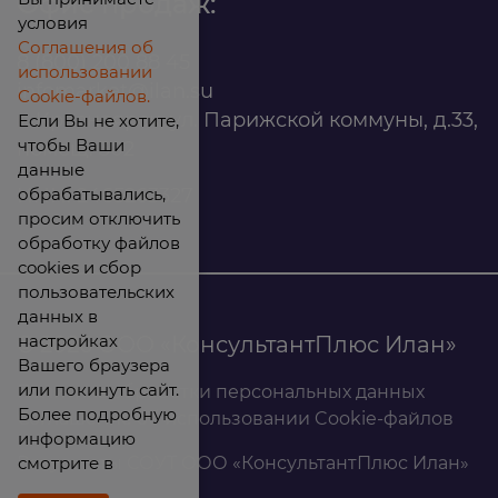
Офис продаж:
условия
Соглашения об
8 (800) 200 88 45
использовании
infomarket@ilan.su
Cookie-файлов.
г. Красноярск, ул. Парижской коммуны, д.33,
Если Вы не хотите,
чтобы Ваши
помещ. 302
данные
обрабатывались,
ИНН: 2465263327
просим отключить
обработку файлов
cookies и сбор
пользовательских
данных в
настройках
© 2026 ООО «КонсультантПлюс Илан»
Вашего браузера
или покинуть сайт.
Политика обработки персональных данных
Более подробную
Соглашение об использовании Cookie-файлов
информацию
смотрите в
Результаты СОУТ ООО «КонсультантПлюс Илан»