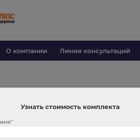
О компании
Линия консультаций
о
 2025 года
Узнать стоимость комплекта
ителями ООО или АО. Абоненты операторов мобильной связи будут впра
пространяться на любые виды контрольно-надзорных мероприятий и т.п.
 имя
*
 обзоре.