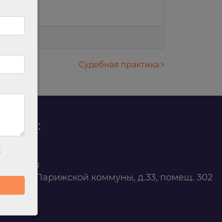
Судебная практика
родаж:
х
0 88 45
t@ilan.su
ярск, ул. Парижской коммуны, д.33, помещ. 302
263327