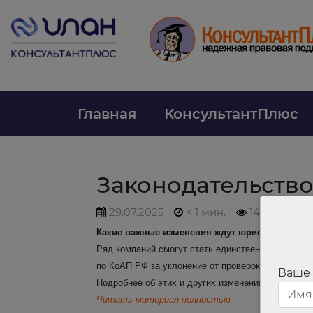
Главная
КонсультантПлюс
Законодательств
29.07.2025
< 1 мин.
143
Какие важные изменения ждут юриста в августе
Ряд компаний смогут стать единственными учред
по КоАП РФ за уклонение от проверок станет рас
Ваше
Подробнее об этих и других изменениях читайте в
Читать материал полностью