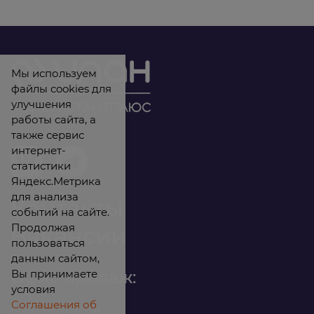
Мы используем
файлы cookies для
улучшения
работы сайта, а
также сервис
интернет-
статистики
Яндекс.Метрика
для анализа
Контакты
событий на сайте.
Продолжая
Вакансии
пользоваться
данным сайтом,
Вы принимаете
Офис продаж:
условия
Соглашения об
8 (800) 200 88 45