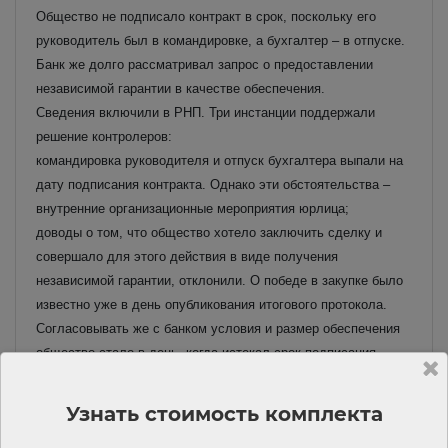
Общество не подписало контракт в срок, поскольку его
руководитель был в командировке, а бухгалтер – в отпуске.
Банк же долго рассматривал запрос о предоставлении
независимой гарантии в качестве обеспечения.
Сведения включили в РНП. Три инстанции поддержали
решение контролеров:
командировка руководителя и отпуск бухгалтера выпали на
дату подписания контракта. Однако эти обстоятельства –
внутренние организационные мероприятия юрлица;
доводы о том, что общество хотело заключить сделку и
совершало для этого действия в виде получения
независимой гарантии, отклонили. О победе в закупке было
известно уже в день опубликования итогового протокола.
Согласовывать же с банком условия и размер обеспечения
общество стало в день, когда истекал срок подписания
контракта. Деньги за изготовление гарантии оно уплатило
уже после того, как этот срок истек. Общество само
Узнать стоимость комплекта
выбрало такой способ обеспечения. Оно знало, что выпуск