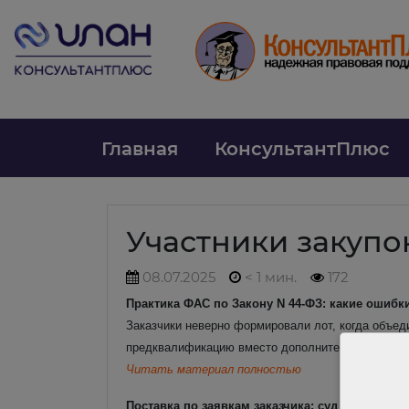
Главная
КонсультантПлюс
Участники закупо
08.07.2025
< 1 мин.
172
Практика ФАС по Закону N 44-ФЗ: какие ошибки
Заказчики неверно формировали лот, когда объед
предквалификацию вместо дополнительных требова
Читать материал полностью
Поставка по заявкам заказчика: суд не взыска