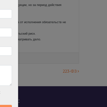
л часть продукции, но за период действия
ннего отказа от исполнения обязательств не
едпринимательский риск.
е стал пересматривать дело.
223-ФЗ
х
родаж: