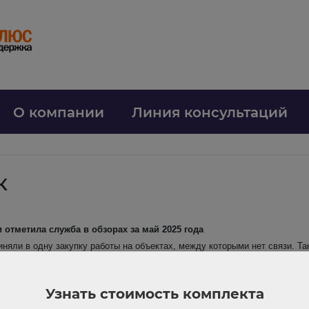
О компании
Линия консультаций
к
 отметила служба в обзорах за май 2025 года
иняли в одну закупку работы на объектах, между которыми нет связи. Т
ний и без оснований отклоняли заявки. Подробнее в обзоре.
Узнать стоимость комплекта
л стоимость не выбранного по госконтракту товара