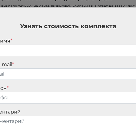
о выбрало технику на сайте лизинговой компании и в ответ на заявку п
вец не отгрузил экскаватор, и обе сделки расторгли. Общество не согл
ании неосновательного обогащения и процентов по ст. 395 ГК РФ.
Узнать стоимость комплекта
давца предмета лизинга, несет риск срыва договора купли-продажи и св
проходило все инстанции.
 имя
*
л следующее:
изинга компания направила обществу все документы, в т.ч. проекты дог
-mail
*
дставитель компании;
едложения поставщиков техники размещаются на ее сайте;
ствовало с продавцом.
пания, а общество только согласилось с ее условиями.
фон
*
и из-за этого не достигнуты цели договора, то клиент не обязан вноси
шении расчетов по договору.
ений апелляции, которым удовлетворены требования общества в части ос
ентарий