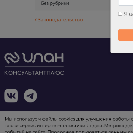
Без рубрики
Я 
Навигация по запися
Законодательство
Мы используем файлы cookies для улучшения работы с
также сервис интернет-статистики Яндекс.Метрика дл
событий на сайте. Продолжая пользоваться данным са