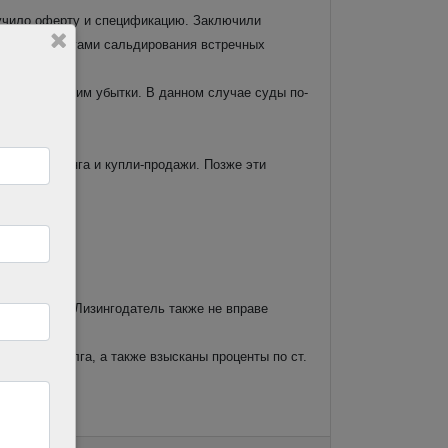
олучило оферту и спецификацию. Заключили
асилось с итогами сальдирования встречных
язанные с этим убытки. В данном случае суды по-
оворов лизинга и купли-продажи. Позже эти
ть платежи. Лизингодатель также не вправе
новного долга, а также взысканы проценты по ст.