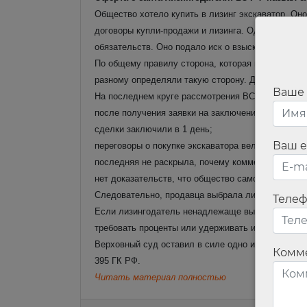
Общество хотело купить в лизинг экскаватор. Он
договоры купли-продажи и лизинга. Однако прода
обязательств. Оно подало иск о взыскании с комп
По общему правилу сторона, которая выбрала про
разному определяли такую сторону. Дело не раз 
Ваше
На последнем круге рассмотрения ВС РФ отмети
после получения заявки на заключение договора л
сделки заключили в 1 день;
Ваш e
переговоры о покупке экскаватора вел только пре
последняя не раскрыла, почему коммерческие пр
нет доказательств, что общество само взаимодей
Следовательно, продавца выбрала лизинговая ком
Теле
Если лизингодатель ненадлежаще выбрал продавца 
требовать проценты или удерживать их при завер
Верховный суд оставил в силе одно из постановл
Комм
395 ГК РФ.
Читать материал полностью