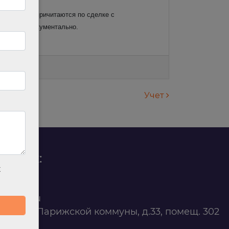
в, которые причитаются по сделке с
твердить документально.
Учет
родаж:
х
0 88 45
t@ilan.su
ярск, ул. Парижской коммуны, д.33, помещ. 302