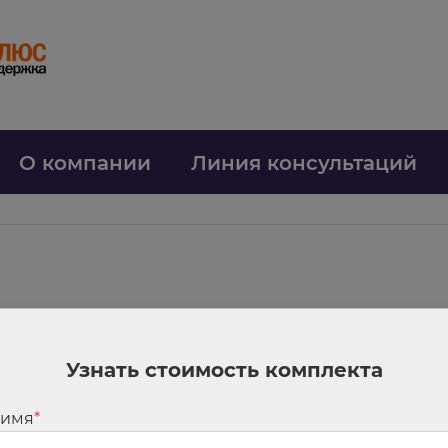
О компании
Линия консультаций
ютного законодательства: ФНС пояснила норму о послаблении
 наказывают по КоАП РФ, например за незаконный обход счетов в уполно
Узнать стоимость комплекта
ачислил на свой зарубежный счет, нужно в течение 45 рабочих дней с д
 имя
*
умму, которая ему поступила на иностранный счет от нерезидента, пере