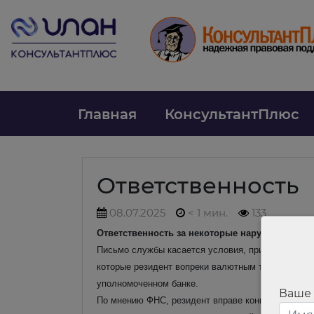
Главная
КонсультантПлюс
Ответственность
08.07.2025
< 1 мин.
133
Ответственность за некоторые нарушения вал
Письмо службы касается условия, при котором не
которые резидент вопреки валютным требованиям з
уполномоченном банке.
Ваше
По мнению ФНС, резидент вправе конвертировать с