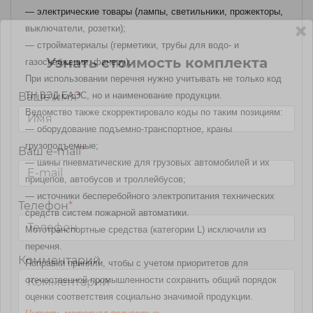
— электрические товары (лампы, светильники, прожекторы,
выключатели, розетки);
— стройматериалы (герметики, трубы для водо- и
Узнать стоимость комплекта
газоснабжения, фанеру).
При использовании перечня нужно учитывать не только код
ТН ВЭД ЕАЭС, но и наименование продукции.
Ваше имя
*
Ведомство также скорректировало коды по таким позициям:
— оборудование подъемно-транспортное, краны
грузоподъемные;
Ваш e-mail
*
— шины пневматические для грузовых автомобилей и их
прицепов, автобусов и троллейбусов;
— источники бесперебойного электропитания технических
Телефон
*
средств систем пожарной автоматики.
Мототранспортные средства (категории L) исключили из
перечня.
Комментарий
Поправки приняли, чтобы с учетом приоритетов для
отечественной промышленности сохранить общий порядок
оценки соответствия социально значимой продукции.