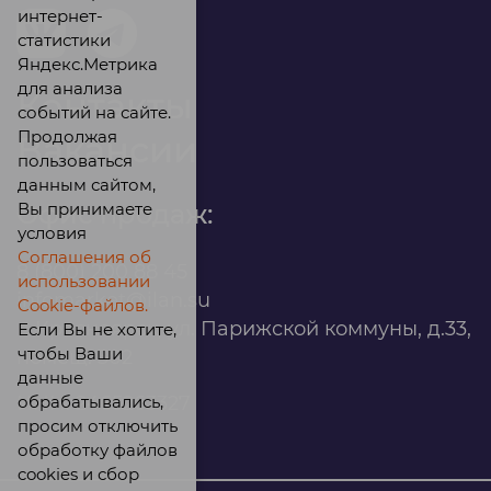
интернет-
статистики
Яндекс.Метрика
для анализа
Контакты
событий на сайте.
Продолжая
Вакансии
пользоваться
данным сайтом,
Вы принимаете
Офис продаж:
условия
Соглашения об
8 (800) 200 88 45
использовании
infomarket@ilan.su
Cookie-файлов.
г. Красноярск, ул. Парижской коммуны, д.33,
Если Вы не хотите,
чтобы Ваши
помещ. 302
данные
обрабатывались,
ИНН: 2465263327
просим отключить
обработку файлов
cookies и сбор