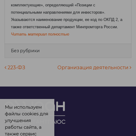
комплектующие», определяющий «Позиции с
потенциальными направлениями для инвесторов».
Указываются наименование продукции, ее код по ОКПД 2, а
также ответственный департамент Минпромторга России.
Читать материал полностью
Без рубрики
Навигация по записям
223-ФЗ
Организация деятельности
Мы используем
файлы cookies для
улучшения
работы сайта, а
также сервис