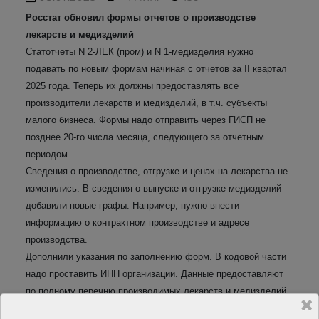
Росстат обновил формы отчетов о производстве
лекарств и медизделий
Статотчеты N 2-ЛЕК (пром) и N 1-медизделия нужно
подавать по новым формам начиная с отчетов за II квартал
2025 года. Теперь их должны предоставлять все
производители лекарств и медизделий, в т.ч. субъекты
малого бизнеса. Формы надо отправить через ГИСП не
позднее 20-го числа месяца, следующего за отчетным
периодом.
Сведения о производстве, отгрузке и ценах на лекарства не
изменились. В сведения о выпуске и отгрузке медизделий
добавили новые графы. Например, нужно внести
информацию о контрактном производстве и адресе
производства.
Дополнили указания по заполнению форм. В кодовой части
надо проставить ИНН организации. Данные предоставляют
по полному перечню производимых лекарств и медизделий.
Читать материал полностью