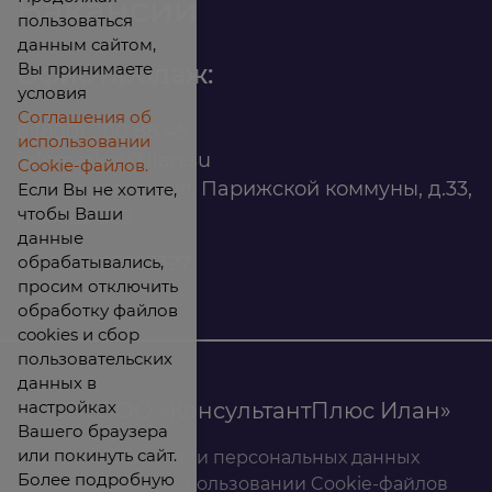
Вакансии
пользоваться
данным сайтом,
Вы принимаете
Офис продаж:
условия
Соглашения об
8 (800) 200 88 45
использовании
infomarket@ilan.su
Cookie-файлов.
г. Красноярск, ул. Парижской коммуны, д.33,
Если Вы не хотите,
чтобы Ваши
помещ. 302
данные
обрабатывались,
ИНН: 2465263327
просим отключить
обработку файлов
cookies и сбор
пользовательских
данных в
настройках
© 2026 ООО «КонсультантПлюс Илан»
Вашего браузера
или покинуть сайт.
Политика обработки персональных данных
Более подробную
Соглашение об использовании Cookie-файлов