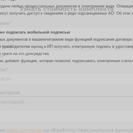
одачи любых процессуальных документов в электронном виде. Операци
Узнать стоимость комплекта
гут получить доступ к сведениям о ряде подсанкционных АО. Об этих и
 имя
*
жно подписать мобильной подписью
ных документов в машиночитаемом виде функцией подписания договора
-mail
*
 руководителям юрлиц и ИП получить электронную подпись в удостове
е тратя на это допсредства.
ервис добавят функцию, которая позволит подписывать электронные счет
фон
*
ентарий
м
даю
свое согласие
на обработку персональных данны