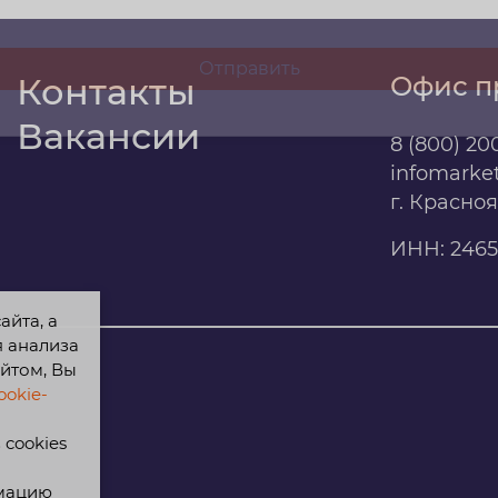
Контакты
Офис п
Вакансии
8 (800) 20
infomarke
г. Красно
ИНН: 2465
айта, а
я анализа
йтом, Вы
okie-
cookies
рмацию