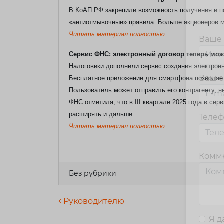
В КоАП РФ закрепили возможность получения и п
«антиотмывочные» правила. Больше акционеров мо
Читать материал полностью
Ваше
Сервис ФНС: электронный договор теперь мо
Налоговики дополнили сервис создания электрон
Ваш e
Бесплатное приложение для смартфона позволяет
Пользователь может отправить его контрагенту, н
ФНС отметила, что в III квартале 2025 года в с
расширять и дальше.
Теле
Читать материал полностью
Комм
Без рубрики
Навигация по запися
Руководителю
Я 