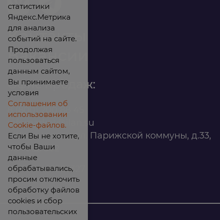
статистики
Яндекс.Метрика
для анализа
Контакты
событий на сайте.
Продолжая
Вакансии
пользоваться
данным сайтом,
Вы принимаете
Офис продаж:
условия
Соглашения об
8 (800) 200 88 45
использовании
infomarket@ilan.su
Cookie-файлов.
г. Красноярск, ул. Парижской коммуны, д.33,
Если Вы не хотите,
чтобы Ваши
помещ. 302
данные
обрабатывались,
ИНН: 2465263327
просим отключить
обработку файлов
cookies и сбор
пользовательских